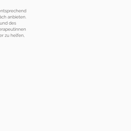
 entsprechend
äch anbieten.
rund des
erapeutinnen
er zu helfen,