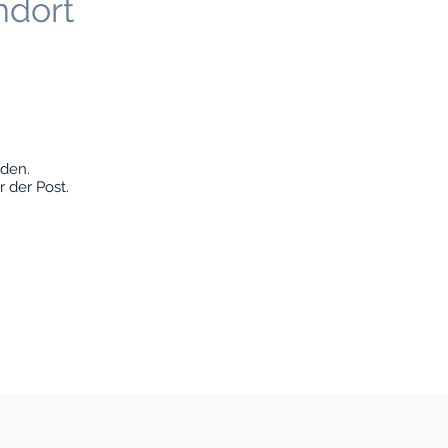
ndort
nden.
r der Post.