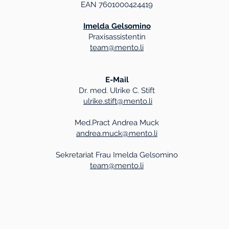
EAN 7601000424419
Imelda Gelsomino
Praxisassistentin
team@mento.li
E-Mail
Dr. med. Ulrike C. Stift
ulrike.stift@mento.li
Med.Pract Andrea Muck
andrea.muck@mento.li
Sekretariat Frau Imelda Gelsomino
team@mento.li