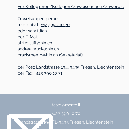
Für Kolleginnen/Kollegen/Zuweiserinnen/Zuweiser:
Zuweisungen gerne
telefonisch
+423 390 10 70
oder schriftlich
per E-Mail:
ulrike.stift@hin.ch
andrea.muck@hin.ch
praxismento@hin.ch (Sekretariat)
per Post: Landstrasse 194, 9495 Triesen, Liechtenstein
per Fax: +423 390 10 71
team@mento.li
+423 390 10 70
Landstrasse
194, FL-9495 Triesen, Liechtenstein