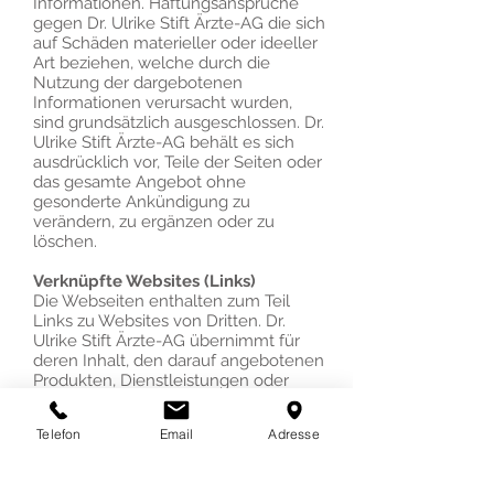
Informationen. Haftungsansprüche
gegen Dr. Ulrike Stift Ärzte-AG die sich
auf Schäden materieller oder ideeller
Art beziehen, welche durch die
Nutzung der dargebotenen
Informationen verursacht wurden,
sind grundsätzlich ausgeschlossen. Dr.
Ulrike Stift Ärzte-AG behält es sich
ausdrücklich vor, Teile der Seiten oder
das gesamte Angebot ohne
gesonderte Ankündigung zu
verändern, zu ergänzen oder zu
löschen.
Verknüpfte Websites (Links)
Die Webseiten enthalten zum Teil
Links zu Websites von Dritten. Dr.
Ulrike Stift Ärzte-AG übernimmt für
deren Inhalt, den darauf angebotenen
Produkten, Dienstleistungen oder
sonstigen Angeboten sowie für die
Einhaltung von
Telefon
Email
Adresse
Datenschutzbestimmungen keine
Verantwortung. Das Aktivieren eines
Links erfolgt auf eigene